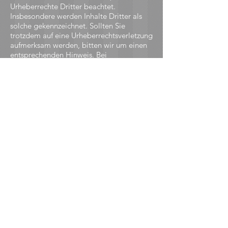
Urheberrechte Dritter beachtet.
Insbesondere werden Inhalte Dritter als
solche gekennzeichnet. Sollten Sie
trotzdem auf eine Urheberrechtsverletzung
aufmerksam werden, bitten wir um einen
entsprechenden Hinweis. Bei
Bekanntwerden von Rechtsverletzungen
werde ich derartige Inhalte umgehend
entfernen.
Datenschutz
Die Nutzung der Webseiten ist in der
Regel ohne Angabe personenbezogener
Daten möglich. Soweit auf meinen Seiten
personenbezogene Daten (beispielsweise
Name, Anschrift oder eMail-Adressen)
erhoben werden, erfolgt dies, soweit
möglich, stets auf freiwilliger Basis. Diese
Daten werden ohne Ihre ausdrückliche
Zustimmung nicht an Dritte
weitergegeben.
Ich weise darauf hin, dass die